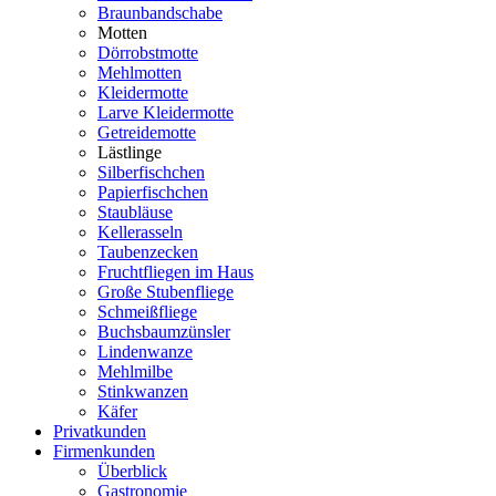
Braunbandschabe
Motten
Dörrobstmotte
Mehlmotten
Kleidermotte
Larve Kleidermotte
Getreidemotte
Lästlinge
Silberfischchen
Papierfischchen
Staubläuse
Kellerasseln
Taubenzecken
Fruchtfliegen im Haus
Große Stubenfliege
Schmeißfliege
Buchsbaumzünsler
Lindenwanze
Mehlmilbe
Stinkwanzen
Käfer
Privatkunden
Firmenkunden
Überblick
Gastronomie