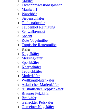
Marder
Eichenprozessionsspinner
Maulwurf
Waschbär
Siebenschläfer
Taubenabwehr
Taubenkot Reinigung
Schwalbennest
Specht
Rote Vogelmilbe
Tropische Rattenmilbe
Käfer
Kugelkäfer
Messingkäfer
Speckkäfer
Kharpakäfer
Teppichkäfer
Moderkäfer
Wollkrautblütenkäfer
Asiatischer Marienkäfer
Australischer Teppichkäfer
Brauner Pelzkäfer
Brotkäfer
Gefleckter Pelzkäfer
Gemeiner Nagekäfer