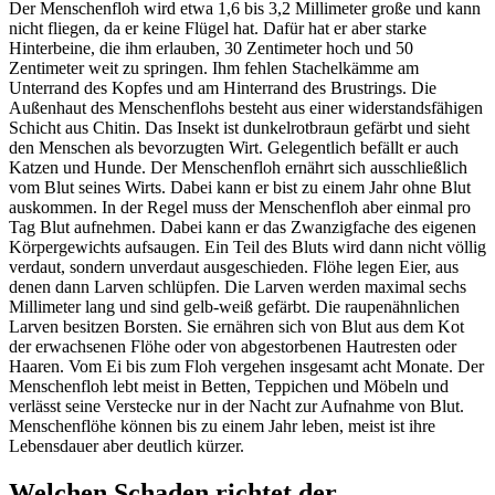
Der Menschenfloh wird etwa 1,6 bis 3,2 Millimeter große und kann
nicht fliegen, da er keine Flügel hat. Dafür hat er aber starke
Hinterbeine, die ihm erlauben, 30 Zentimeter hoch und 50
Zentimeter weit zu springen. Ihm fehlen Stachelkämme am
Unterrand des Kopfes und am Hinterrand des Brustrings. Die
Außenhaut des Menschenflohs besteht aus einer widerstandsfähigen
Schicht aus Chitin. Das Insekt ist dunkelrotbraun gefärbt und sieht
den Menschen als bevorzugten Wirt. Gelegentlich befällt er auch
Katzen und Hunde. Der Menschenfloh ernährt sich ausschließlich
vom Blut seines Wirts. Dabei kann er bist zu einem Jahr ohne Blut
auskommen. In der Regel muss der Menschenfloh aber einmal pro
Tag Blut aufnehmen. Dabei kann er das Zwanzigfache des eigenen
Körpergewichts aufsaugen. Ein Teil des Bluts wird dann nicht völlig
verdaut, sondern unverdaut ausgeschieden. Flöhe legen Eier, aus
denen dann Larven schlüpfen. Die Larven werden maximal sechs
Millimeter lang und sind gelb-weiß gefärbt. Die raupenähnlichen
Larven besitzen Borsten. Sie ernähren sich von Blut aus dem Kot
der erwachsenen Flöhe oder von abgestorbenen Hautresten oder
Haaren. Vom Ei bis zum Floh vergehen insgesamt acht Monate. Der
Menschenfloh lebt meist in Betten, Teppichen und Möbeln und
verlässt seine Verstecke nur in der Nacht zur Aufnahme von Blut.
Menschenflöhe können bis zu einem Jahr leben, meist ist ihre
Lebensdauer aber deutlich kürzer.
Welchen Schaden richtet der