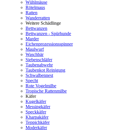
Wühlmäuse
Rötelmaus
Ratten
Wanderratten
Weitere Schädlinge
Bettwanzen
Bettwanzen - Spürhunde
Marder
Eichenprozessionsspinner
Maulwurf
Waschbär
Siebenschläfer
Taubenabwehr
Taubenkot Reinigung
Schwalbennest
Specht
Rote Vogelmilbe
Tropische Rattenmilbe
Käfer
Kugelkäfer
Messingkäfer
Speckkäfer
Kharpakäfer
Teppichkäfer
Moderkäfer