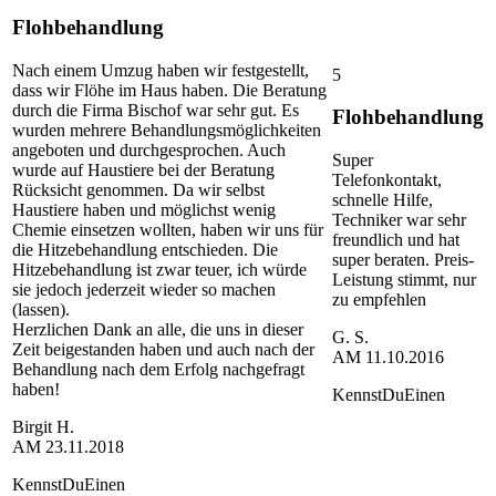
Flohbehandlung
Nach einem Umzug haben wir festgestellt,
5
dass wir Flöhe im Haus haben. Die Beratung
durch die Firma Bischof war sehr gut. Es
Flohbehandlung
wurden mehrere Behandlungsmöglichkeiten
angeboten und durchgesprochen. Auch
Super
wurde auf Haustiere bei der Beratung
Telefonkontakt,
Rücksicht genommen. Da wir selbst
schnelle Hilfe,
Haustiere haben und möglichst wenig
Techniker war sehr
Chemie einsetzen wollten, haben wir uns für
freundlich und hat
die Hitzebehandlung entschieden. Die
super beraten. Preis-
Hitzebehandlung ist zwar teuer, ich würde
Leistung stimmt, nur
sie jedoch jederzeit wieder so machen
zu empfehlen
(lassen).
Herzlichen Dank an alle, die uns in dieser
G. S.
Zeit beigestanden haben und auch nach der
AM
11.10.2016
Behandlung nach dem Erfolg nachgefragt
haben!
KennstDuEinen
Birgit H.
AM
23.11.2018
KennstDuEinen