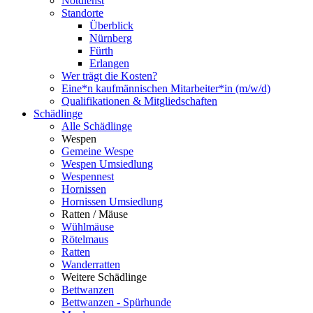
Notdienst
Standorte
Überblick
Nürnberg
Fürth
Erlangen
Wer trägt die Kosten?
Eine*n kaufmännischen Mitarbeiter*in (m/w/d)
Qualifikationen & Mitgliedschaften
Schädlinge
Alle Schädlinge
Wespen
Gemeine Wespe
Wespen Umsiedlung
Wespennest
Hornissen
Hornissen Umsiedlung
Ratten / Mäuse
Wühlmäuse
Rötelmaus
Ratten
Wanderratten
Weitere Schädlinge
Bettwanzen
Bettwanzen - Spürhunde