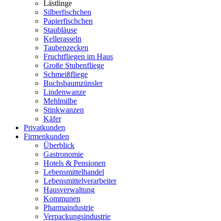
Lästlinge
Silberfischchen
Papierfischchen
Staubläuse
Kellerasseln
Taubenzecken
Fruchtfliegen im Haus
Große Stubenfliege
Schmeißfliege
Buchsbaumzünsler
Lindenwanze
Mehlmilbe
Stinkwanzen
Käfer
Privatkunden
Firmenkunden
Überblick
Gastronomie
Hotels & Pensionen
Lebensmittelhandel
Lebensmittelverarbeiter
Hausverwaltung
Kommunen
Pharmaindustrie
Verpackungsindustrie