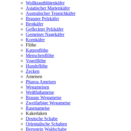
Wollkrautblütenkäfer
Asiatischer Marienkäfer
Australischer Teppichkäfer
Brauner Pelzkäfer
Brotkäfer
Gefleckter Pelzkäfer
Gemeiner Nagekäfer
Kornkäfer
Flöhe
Katzenflöhe
Menschenflöhe
Vogelflöhe
Hundeflöhe
Zecken
Ameisen
Pharoa Ameisen
Wegameisen
Weißfußameise
Braune Wegameise
Zweifarbige Wegameise
Rasenameise
Kakerlaken
Deutsche Schabe
Orientalische Schaben
Bernstein Waldschabe