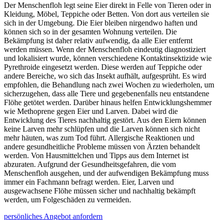
Der Menschenfloh legt seine Eier direkt in Felle von Tieren oder in
Kleidung, Möbel, Teppiche oder Betten. Von dort aus verteilen sie
sich in der Umgebung. Die Eier bleiben nirgendwo haften und
können sich so in der gesamten Wohnung verteilen. Die
Bekämpfung ist daher relativ aufwendig, da alle Eier entfernt
werden müssen. Wenn der Menschenfloh eindeutig diagnostiziert
und lokalisiert wurde, können verschiedene Kontaktinsektizide wie
Pyrethroide eingesetzt werden. Diese werden auf Teppiche oder
andere Bereiche, wo sich das Insekt aufhält, aufgesprüht. Es wird
empfohlen, die Behandlung nach zwei Wochen zu wiederholen, um
sicherzugehen, dass alle Tiere und gegebenenfalls neu entstandene
Flöhe getötet werden. Darüber hinaus helfen Entwicklungshemmer
wie Methoprene gegen Eier und Larven. Dabei wird die
Entwicklung des Tieres nachhaltig gestört. Aus den Eiern können
keine Larven mehr schlüpfen und die Larven können sich nicht
mehr häuten, was zum Tod führt. Allergische Reaktionen und
andere gesundheitliche Probleme müssen von Ärzten behandelt
werden. Von Hausmittelchen und Tipps aus dem Internet ist
abzuraten. Aufgrund der Gesundheitsgefahren, die vom
Menschenfloh ausgehen, und der aufwendigen Bekämpfung muss
immer ein Fachmann befragt werden. Eier, Larven und
ausgewachsene Flöhe müssen sicher und nachhaltig bekämpft
werden, um Folgeschäden zu vermeiden.
persönliches Angebot anfordern