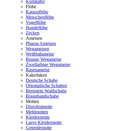
Kornkäfer
Flöhe
Katzenflöhe
Menschenflöhe
Vogelflöhe
Hundeflöhe
Zecken
Ameisen
Pharoa Ameisen
Wegameisen
Weißfußameise
Braune Wegameise
Zweifarbige Wegameise
Rasenameise
Kakerlaken
Deutsche Schabe
Orientalische Schaben
Bernstein Waldschabe
Braunbandschabe
Motten
Dörrobstmotte
Mehlmotten
Kleidermotte
Larve Kleidermotte
Getreidemotte