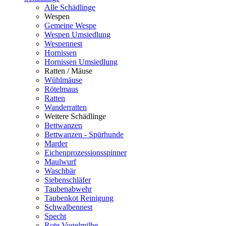
Alle Schädlinge
Wespen
Gemeine Wespe
Wespen Umsiedlung
Wespennest
Hornissen
Hornissen Umsiedlung
Ratten / Mäuse
Wühlmäuse
Rötelmaus
Ratten
Wanderratten
Weitere Schädlinge
Bettwanzen
Bettwanzen - Spürhunde
Marder
Eichenprozessionsspinner
Maulwurf
Waschbär
Siebenschläfer
Taubenabwehr
Taubenkot Reinigung
Schwalbennest
Specht
Rote Vogelmilbe