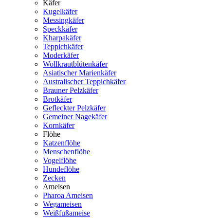
Käfer
Kugelkäfer
Messingkäfer
Speckkäfer
Kharpakäfer
Teppichkäfer
Moderkäfer
Wollkrautblütenkäfer
Asiatischer Marienkäfer
Australischer Teppichkäfer
Brauner Pelzkäfer
Brotkäfer
Gefleckter Pelzkäfer
Gemeiner Nagekäfer
Kornkäfer
Flöhe
Katzenflöhe
Menschenflöhe
Vogelflöhe
Hundeflöhe
Zecken
Ameisen
Pharoa Ameisen
Wegameisen
Weißfußameise