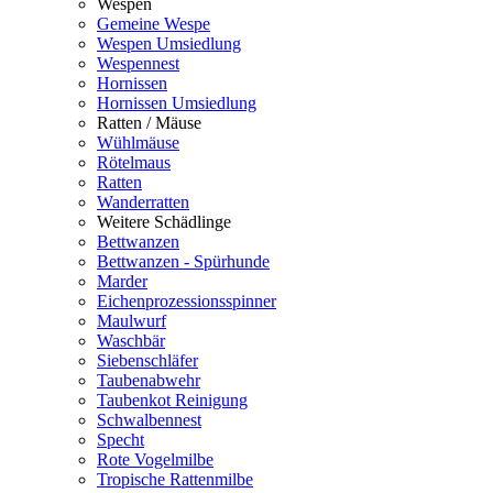
Wespen
Gemeine Wespe
Wespen Umsiedlung
Wespennest
Hornissen
Hornissen Umsiedlung
Ratten / Mäuse
Wühlmäuse
Rötelmaus
Ratten
Wanderratten
Weitere Schädlinge
Bettwanzen
Bettwanzen - Spürhunde
Marder
Eichenprozessionsspinner
Maulwurf
Waschbär
Siebenschläfer
Taubenabwehr
Taubenkot Reinigung
Schwalbennest
Specht
Rote Vogelmilbe
Tropische Rattenmilbe