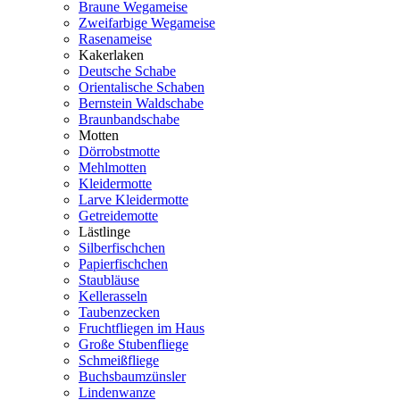
Braune Wegameise
Zweifarbige Wegameise
Rasenameise
Kakerlaken
Deutsche Schabe
Orientalische Schaben
Bernstein Waldschabe
Braunbandschabe
Motten
Dörrobstmotte
Mehlmotten
Kleidermotte
Larve Kleidermotte
Getreidemotte
Lästlinge
Silberfischchen
Papierfischchen
Staubläuse
Kellerasseln
Taubenzecken
Fruchtfliegen im Haus
Große Stubenfliege
Schmeißfliege
Buchsbaumzünsler
Lindenwanze