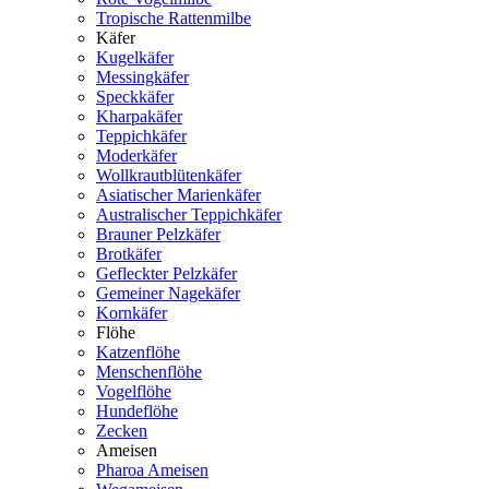
Tropische Rattenmilbe
Käfer
Kugelkäfer
Messingkäfer
Speckkäfer
Kharpakäfer
Teppichkäfer
Moderkäfer
Wollkrautblütenkäfer
Asiatischer Marienkäfer
Australischer Teppichkäfer
Brauner Pelzkäfer
Brotkäfer
Gefleckter Pelzkäfer
Gemeiner Nagekäfer
Kornkäfer
Flöhe
Katzenflöhe
Menschenflöhe
Vogelflöhe
Hundeflöhe
Zecken
Ameisen
Pharoa Ameisen