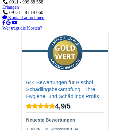
0911 - 999 68 558
Erlangen
09131 - 81 19 060
Kontakt aufnehmen
Wer trägt die Kosten?
644 Bewertungen
für
Bischof
Schädlingsbekämpfung – Ihre
Hygiene- und Schädlings Profis
4,9
/
5
Neueste Bewertungen
31.03.26
, T. M., Röttenbach 91341