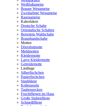
Wegameisen
Weißfußameise
Braune Wegameise
Zweifarbige Wegameise
Rasenameise
Kakerlaken
Deutsche Schabe
Orientalische Schaben
Bernstein Waldschabe
Braunbandschabe
Motten
Dörrobstmotte
Mehlmotten
Kleidermotte
Larve Kleidermotte
Getreidemotte
Lästlinge
Silberfischchen
Papierfischchen
Staubläuse
Kellerasseln
Taubenzecken
Fruchtfliegen im Haus
Große Stubenfliege
Schmeißfliege