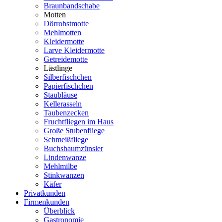
Braunbandschabe
Motten
Dörrobstmotte
Mehlmotten
Kleidermotte
Larve Kleidermotte
Getreidemotte
Lästlinge
Silberfischchen
Papierfischchen
Staubläuse
Kellerasseln
Taubenzecken
Fruchtfliegen im Haus
Große Stubenfliege
Schmeißfliege
Buchsbaumzünsler
Lindenwanze
Mehlmilbe
Stinkwanzen
Käfer
Privatkunden
Firmenkunden
Überblick
Gastronomie