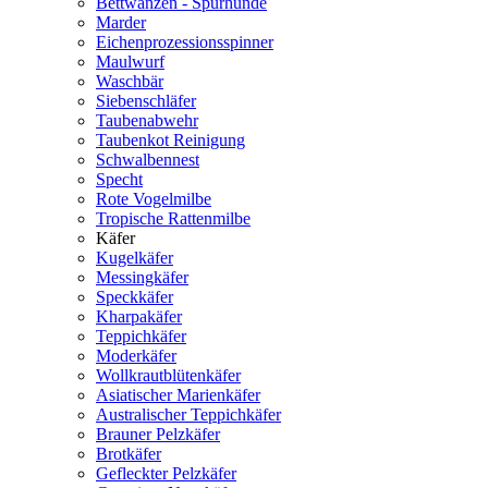
Bettwanzen - Spürhunde
Marder
Eichenprozessionsspinner
Maulwurf
Waschbär
Siebenschläfer
Taubenabwehr
Taubenkot Reinigung
Schwalbennest
Specht
Rote Vogelmilbe
Tropische Rattenmilbe
Käfer
Kugelkäfer
Messingkäfer
Speckkäfer
Kharpakäfer
Teppichkäfer
Moderkäfer
Wollkrautblütenkäfer
Asiatischer Marienkäfer
Australischer Teppichkäfer
Brauner Pelzkäfer
Brotkäfer
Gefleckter Pelzkäfer