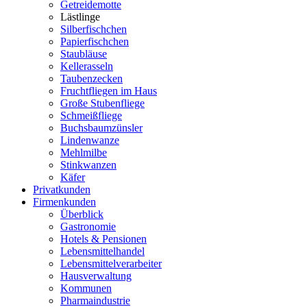
Getreidemotte
Lästlinge
Silberfischchen
Papierfischchen
Staubläuse
Kellerasseln
Taubenzecken
Fruchtfliegen im Haus
Große Stubenfliege
Schmeißfliege
Buchsbaumzünsler
Lindenwanze
Mehlmilbe
Stinkwanzen
Käfer
Privatkunden
Firmenkunden
Überblick
Gastronomie
Hotels & Pensionen
Lebensmittelhandel
Lebensmittelverarbeiter
Hausverwaltung
Kommunen
Pharmaindustrie