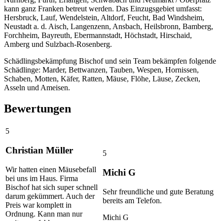
kann ganz Franken betreut werden. Das Einzugsgebiet umfasst:
Hersbruck, Lauf, Wendelstein, Altdorf, Feucht, Bad Windsheim,
Neustadt a. d. Aisch, Langenzenn, Ansbach, Heilsbronn, Bamberg,
Forchheim, Bayreuth, Ebermannstadt, Höchstadt, Hirschaid,
Amberg und Sulzbach-Rosenberg.
Schädlingsbekämpfung Bischof und sein Team bekämpfen folgende
Schädlinge: Marder, Bettwanzen, Tauben, Wespen, Hornissen,
Schaben, Motten, Käfer, Ratten, Mäuse, Flöhe, Läuse, Zecken,
Asseln und Ameisen.
Bewertungen
5
Christian Müller
5
Wir hatten einen Mäusebefall
Michi G
bei uns im Haus. Firma
Bischof hat sich super schnell
Sehr freundliche und gute Beratung
darum gekümmert. Auch der
bereits am Telefon.
Preis war komplett in
Ordnung. Kann man nur
Michi G