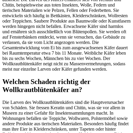
Chitin, beispielsweise aus toten Insekten, Wolle, Federn und
tierischen Materialien wie Pelzen, Fellen oder Federbetten. Sie
entwickeln sich häufig in Bettkästen, Kleiderschränken, Wollresten
oder Teppichen. Saubere Produkte aus Baumwolle oder Kunstfasern
werden hingegen nicht befallen. Erwachsene Käfer sind harmlos
und ernähren sich ausschließlich von Blütenpollen. Sie werden oft
auf Fensterbänken entdeckt, wenn sie versuchen, das Gebäude zu
verlassen, da sie vom Licht angezogen werden. Die
Gesamtentwicklung vom Ei bis zum ausgewachsenen Käfer dauert
bei Raumtemperatur etwa 7 bis 11 Monate. Weibliche Käfer leben
bis zu sechs Wochen, Männchen bis zu vier Wochen. Der
Wollkrautblütenkäfer neigt nicht zu Massenvermehrungen, sodass
meist nur einzelne Larven oder Käfer gefunden werden.
Welchen Schaden richtig der
Wollkrautblütenkäfer an?
Die Larven des Wollkrautblütenkäfers sind die Hauptverursacher
von Schäden. Sie fressen Keratin und Chitin, was sie vor allem in
Museen zu einer Gefahr für Insektensammlungen macht. In
Wohnungen befallen sie Teppiche, Wollwaren, Polstermöbel sowie
andere Produkte aus tierischen Materialien. Besonders häufig findet
man ihre Eier in Kleiderschränken, unter Tapeten oder hinter