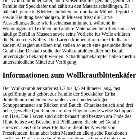
Der Wollkrautblütenkäfer, auch Museumskäfer genannt, gehört zur
Familie der Speckkäfer und zählt zu den Materialschädlingen. Er
hält sich gerne in Kleiderschränken auf und kann Möbel, Teppiche
sowie Kleidung beschädigen. In Museen frisst die Larve
Ausstellungsstücke wie Insektensammlungen, während in
Wohnungen oft Textilien und andere Materialien betroffen sind. Der
häufige Befall in Museen sowie seine Vorliebe für Wolle erklären
die Namen des Käfers. Die Larven können durch ihre Pfeilhaare
zudem Allergien auslösen und stellen so auch eine gesundheitliche
Gefahr dar. Deshalb sollte der Wollkrautblütenkäfer bei Befall
unverzüglich bekämpft werden. Schädlingsbekämpfer haben hierfür
unterschiedliche Mittel zur Verfügung.
Informationen zum Wollkrautblütenkäfer
Der Wollkrautblütenkäfer ist 1,7 bis 3,5 Millimeter lang, fast
kugelförmig und gehört zur Familie der Speckkäfer. Er ist
dunkelbraun mit einem variablen, verschiedenfarbigen
Schuppenmuster am Rücken und Bauch. Charakteristisch sind drei
helle, gewellte Querbinden auf den Flügeln sowie weiße Schuppen
am Hals. Die Larven sind dicht behaart und besitzen am Ende des
Hinterleibs zwei Büschel mit Pfeilhaaren, die sie bei Gefahr
spreizen. Das Gift dieser Pfeilhaare dient der Abwehr von
Fressfeinden, kann aber beim Menschen allergische Reaktionen
auslösen. Die Larven des Käfers ernähren sich von Keratin und