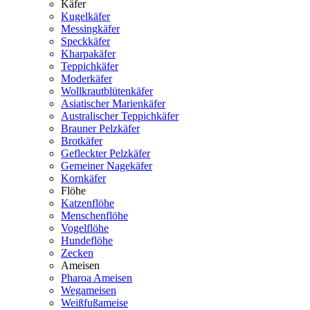
Käfer
Kugelkäfer
Messingkäfer
Speckkäfer
Kharpakäfer
Teppichkäfer
Moderkäfer
Wollkrautblütenkäfer
Asiatischer Marienkäfer
Australischer Teppichkäfer
Brauner Pelzkäfer
Brotkäfer
Gefleckter Pelzkäfer
Gemeiner Nagekäfer
Kornkäfer
Flöhe
Katzenflöhe
Menschenflöhe
Vogelflöhe
Hundeflöhe
Zecken
Ameisen
Pharoa Ameisen
Wegameisen
Weißfußameise