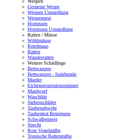
Wespen
Gemeine Wespe
Wespen Umsiedlung
Wespennest
Hornissen
Hornissen Umsiedlung
Ratten / Mäuse
Wühlmäuse
Rötelmaus
Ratten
Wanderratten
Weitere Schädlinge
Bettwanzen
Bettwanzen - Spürhunde
Marder
Eichenprozessionsspinner
Maulwurf
Waschbär
Siebenschläfer
Taubenabwehr
Taubenkot Reinigung
Schwalbennest
Specht
Rote Vogelmilbe
Tropische Rattenmilbe