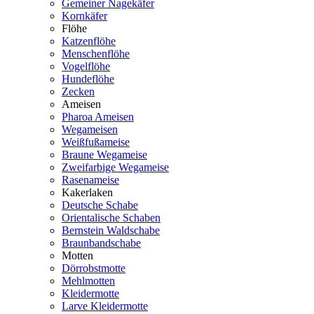
Gemeiner Nagekäfer
Kornkäfer
Flöhe
Katzenflöhe
Menschenflöhe
Vogelflöhe
Hundeflöhe
Zecken
Ameisen
Pharoa Ameisen
Wegameisen
Weißfußameise
Braune Wegameise
Zweifarbige Wegameise
Rasenameise
Kakerlaken
Deutsche Schabe
Orientalische Schaben
Bernstein Waldschabe
Braunbandschabe
Motten
Dörrobstmotte
Mehlmotten
Kleidermotte
Larve Kleidermotte