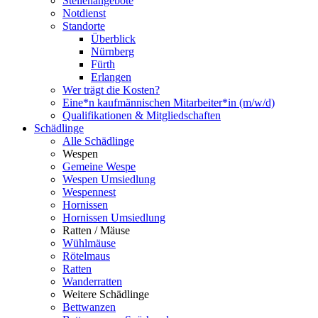
Stellenangebote
Notdienst
Standorte
Überblick
Nürnberg
Fürth
Erlangen
Wer trägt die Kosten?
Eine*n kaufmännischen Mitarbeiter*in (m/w/d)
Qualifikationen & Mitgliedschaften
Schädlinge
Alle Schädlinge
Wespen
Gemeine Wespe
Wespen Umsiedlung
Wespennest
Hornissen
Hornissen Umsiedlung
Ratten / Mäuse
Wühlmäuse
Rötelmaus
Ratten
Wanderratten
Weitere Schädlinge
Bettwanzen