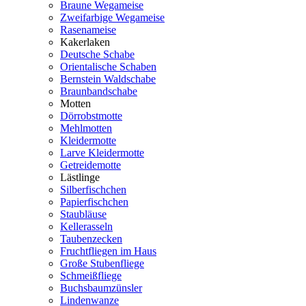
Braune Wegameise
Zweifarbige Wegameise
Rasenameise
Kakerlaken
Deutsche Schabe
Orientalische Schaben
Bernstein Waldschabe
Braunbandschabe
Motten
Dörrobstmotte
Mehlmotten
Kleidermotte
Larve Kleidermotte
Getreidemotte
Lästlinge
Silberfischchen
Papierfischchen
Staubläuse
Kellerasseln
Taubenzecken
Fruchtfliegen im Haus
Große Stubenfliege
Schmeißfliege
Buchsbaumzünsler
Lindenwanze